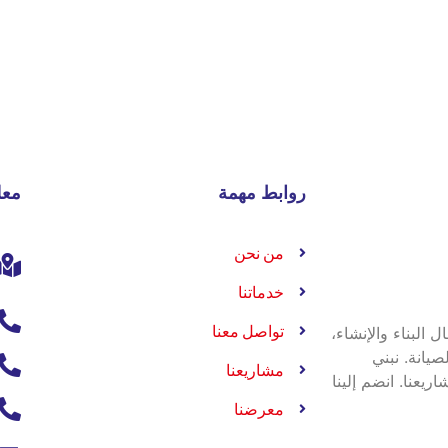
روابط مهمة
معل
من نحن
خدماتنا
تواصل معنا
البناء والإنشاء،
يانة. نبني
مشاريعنا
يعنا. انضم إلينا
معرضنا