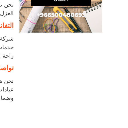
نحن ند
العزل 
966500480693+
التفا
شركة "
خدمات 
راحة ا
تواصل
نحن هن
عيادات
وضمان 