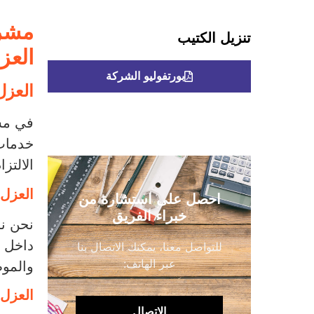
مشرو
تنزيل الكتيب
العز
بورتفوليو الشركة
العزل
في مشر
خدمات 
الالتز
العزل 
احصل على استشارة من
خبراء الفريق
نحن نس
داخل ا
للتواصل معنا، يمكنك الاتصال بنا
عبر الهاتف:
والمو
العزل 
الاتصال